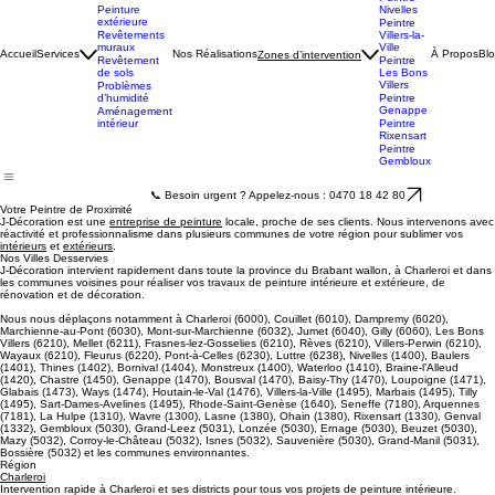
Peintre
Peinture
Waterloo
intérieure
Peintre
Peinture
Nivelles
extérieure
Peintre
Revêtements
Villers-la-
muraux
Ville
Accueil
Services
Nos Réalisations
À Propos
Bl
Zones d’intervention
Revêtement
Peintre
de sols
Les Bons
Villers
Problèmes
d’humidité
Peintre
Genappe
Aménagement
intérieur
Peintre
Rixensart
Peintre
Gembloux
📞 Besoin urgent ? Appelez-nous : 0470 18 42 80
Votre Peintre de Proximité
J-Décoration est une
entreprise de peinture
locale, proche de ses clients. Nous intervenons avec
réactivité et professionnalisme dans plusieurs communes de votre région pour sublimer vos
intérieurs
et
extérieurs
.
Nos Villes Desservies
J-Décoration intervient rapidement dans toute la province du Brabant wallon, à Charleroi et dans
les communes voisines pour réaliser vos travaux de peinture intérieure et extérieure, de
rénovation et de décoration.
Nous nous déplaçons notamment à Charleroi (6000), Couillet (6010), Dampremy (6020),
Marchienne-au-Pont (6030), Mont-sur-Marchienne (6032), Jumet (6040), Gilly (6060), Les Bons
Villers (6210), Mellet (6211), Frasnes-lez-Gosselies (6210), Rèves (6210), Villers-Perwin (6210),
Wayaux (6210), Fleurus (6220), Pont-à-Celles (6230), Luttre (6238), Nivelles (1400), Baulers
(1401), Thines (1402), Bornival (1404), Monstreux (1400), Waterloo (1410), Braine-l'Alleud
(1420), Chastre (1450), Genappe (1470), Bousval (1470), Baisy-Thy (1470), Loupoigne (1471),
Glabais (1473), Ways (1474), Houtain-le-Val (1476), Villers-la-Ville (1495), Marbais (1495), Tilly
(1495), Sart-Dames-Avelines (1495), Rhode-Saint-Genèse (1640), Seneffe (7180), Arquennes
(7181), La Hulpe (1310), Wavre (1300), Lasne (1380), Ohain (1380), Rixensart (1330), Genval
(1332), Gembloux (5030), Grand-Leez (5031), Lonzée (5030), Ernage (5030), Beuzet (5030),
Mazy (5032), Corroy-le-Château (5032), Isnes (5032), Sauvenière (5030), Grand-Manil (5031),
Bossière (5032) et les communes environnantes.