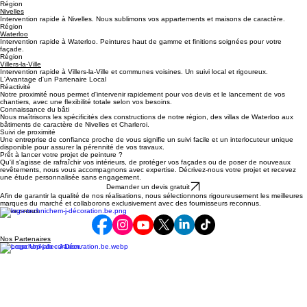
Région
Charleroi
Intervention rapide à Charleroi et ses districts pour tous vos projets de peinture intérieure.
Région
Nivelles
Intervention rapide à Nivelles. Nous sublimons vos appartements et maisons de caractère.
Région
Waterloo
Intervention rapide à Waterloo. Peintures haut de gamme et finitions soignées pour votre
façade.
Région
Villers-la-Ville
Intervention rapide à Villers-la-Ville et communes voisines. Un suivi local et rigoureux.
L'Avantage d'un Partenaire Local
Réactivité
Notre proximité nous permet d'intervenir rapidement pour vos devis et le lancement de vos
chantiers, avec une flexibilité totale selon vos besoins.
Connaissance du bâti
Nous maîtrisons les spécificités des constructions de notre région, des villas de Waterloo aux
bâtiments de caractère de Nivelles et Charleroi.
Suivi de proximité
Une entreprise de confiance proche de vous signifie un suivi facile et un interlocuteur unique
disponible pour assurer la pérennité de vos travaux.
Prêt à lancer votre projet de peinture ?
Qu'il s'agisse de rafraîchir vos intérieurs, de protéger vos façades ou de poser de nouveaux
revêtements, nous vous accompagnons avec expertise. Décrivez-nous votre projet et recevez
une étude personnalisée sans engagement.
Demander un devis gratuit
Afin de garantir la qualité de nos réalisations, nous sélectionnons rigoureusement les meilleures
marques du marché et collaborons exclusivement avec des fournisseurs reconnus.
Suivez-nous
Nos Partenaires