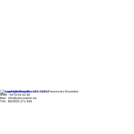
Chaussée de Bruxelles 617, 6210 Frasnes-lez-Gosselies
GSM : 0470/18.42.80
Mail : info@j-decoration.be
TVA : BE0835.271.849