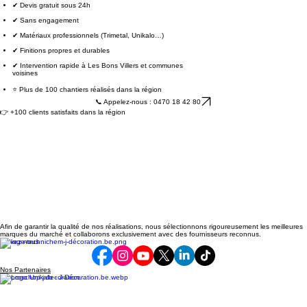
Nous vous accompagnons de A à Z avec un travail soigné et durable.
✔ Devis gratuit sous 24h
✔ Sans engagement
✔ Matériaux professionnels (Trimetal, Unikalo…)
✔ Finitions propres et durables
✔ Intervention rapide à Les Bons Villers et communes
voisines
⭐ Plus de 100 chantiers réalisés dans la région
📞 Appelez-nous : 0470 18 42 80
👉 +100 clients satisfaits dans la région
Afin de garantir la qualité de nos réalisations, nous sélectionnons rigoureusement les meilleures
marques du marché et collaborons exclusivement avec des fournisseurs reconnus.
Suivez-nous
Nos Partenaires