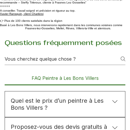
⭐⭐⭐⭐⭐
"Vraiment très satisfaite de ce magnifique travail ! Très agréable et de très bons conseils, je
recommande – Steffy Tirleroux, cliente à Frasnes Lez Gosselies"
⭐⭐⭐⭐⭐
A conseiller. Travail soigné et précision et rigueur au top.
Xavier Ransquin, client Charleroi
👉 Plus de 100 clients satisfaits dans la région
Basé à Les Bons Villers, nous intervenons rapidement dans les communes voisines comme
Frasnes-lez-Gosselies, Mellet, Rèves, Villers-la-Ville et alentours.
Questions fréquemment posées
FAQ Peintre à Les Bons Villers
Quel est le prix d’un peintre à Les
Bons Villers ?
Le prix d’un peintre à Les Bons Villers dépend de