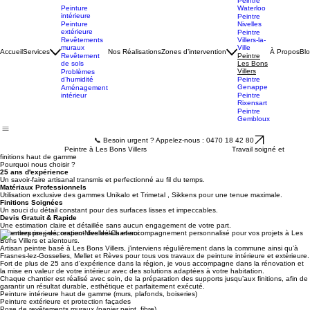
Charleroi
Peintre
Peinture
Waterloo
intérieure
Peintre
Peinture
Nivelles
extérieure
Peintre
Revêtements
Villers-la-
muraux
Ville
Accueil
Services
Nos Réalisations
Zones d’intervention
À Propos
Bl
Revêtement
Peintre
de sols
Les Bons
Villers
Problèmes
d’humidité
Peintre
Genappe
Aménagement
intérieur
Peintre
Rixensart
Peintre
Gembloux
📞 Besoin urgent ? Appelez-nous : 0470 18 42 80
Peintre à Les Bons Villers Travail soigné et
finitions haut de gamme
Pourquoi nous choisir ?
25 ans d'expérience
Un savoir-faire artisanal transmis et perfectionné au fil du temps.
Matériaux Professionnels
Utilisation exclusive des gammes Unikalo et Trimetal , Sikkens pour une tenue maximale.
Finitions Soignées
Un souci du détail constant pour des surfaces lisses et impeccables.
Devis Gratuit & Rapide
Une estimation claire et détaillée sans aucun engagement de votre part.
Chantiers propres, respect des délais et accompagnement personnalisé pour vos projets à Les
Bons Villers et alentours.
Artisan peintre basé à Les Bons Villers, j’interviens régulièrement dans la commune ainsi qu’à
Frasnes-lez-Gosselies, Mellet et Rèves pour tous vos travaux de peinture intérieure et extérieure.
Fort de plus de 25 ans d’expérience dans la région, je vous accompagne dans la rénovation et
la mise en valeur de votre intérieur avec des solutions adaptées à votre habitation.
Chaque chantier est réalisé avec soin, de la préparation des supports jusqu’aux finitions, afin de
garantir un résultat durable, esthétique et parfaitement exécuté.
Peinture intérieure haut de gamme (murs, plafonds, boiseries)