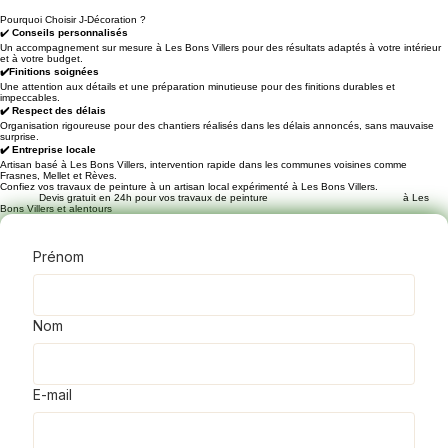
Notre entreprise de peinture à Les Bons Villers
se distingue par un travail soigné, des finitions
Pourquoi Choisir J-Décoration ?
✔️
Conseils personnalisés
durables, l’utilisation de matériaux de qualité et
Un accompagnement sur mesure à Les Bons Villers pour des résultats adaptés à votre intérieur
et à votre budget.
de nombreux clients satisfaits dans la région.
✔️Finitions soignées
Une attention aux détails et une préparation minutieuse pour des finitions durables et
impeccables.
✔️ Respect des délais
Organisation rigoureuse pour des chantiers réalisés dans les délais annoncés, sans mauvaise
surprise.
✔️ Entreprise locale
Artisan basé à Les Bons Villers, intervention rapide dans les communes voisines comme
Frasnes, Mellet et Rèves.
Confiez vos travaux de peinture à un artisan local expérimenté à Les Bons Villers.
Devis gratuit en 24h pour vos travaux de peinture à Les
Bons Villers et alentours
Prénom
Nom
E-mail