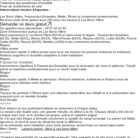
Peinture extérieure et protection façades
Pose de revêtements muraux (papier peint, fibre)
Traitement des problèmes d'humidité
Pose de revêtements de sols
Interventions locales fréquentes :
Les Bons Villers, Frasnes-lez-Gosselies, Mellet, Rèves et communes environnantes.
Recevez votre devis gratuit sous 24h pour vos travaux à Les Bons Villers
Demander un devis gratuit
Ou appelez-nous directement : 0470 18 42 80
Zone d’intervention autour de Les Bons Villers
Nous intervenons à Les Bons Villers (6210) et dans toute la région : Frasnes-lez-Gosselies
(6210), Mellet (6211), Rèves (6210), Villers-Perwin (6210), Wayaux (6210), Luttre (6238), Pont-à-
Celles (6230), Fleurus (6220), Nivelles (1400) et les communes environnantes.
Région
Villers perwin
Intervention rapide à Villers perwin pour tous vos travaux de peinture intérieure et extérieure.
Finitions soignées et durables adaptées à votre habitation.
Région
Frasnes-lez-Gosselies
Interventions régulières à Frasnes-lez-Gosselies pour la rénovation de murs et plafonds. Travail
précis et matériaux professionnels pour un rendu impeccable.
Région
Mellet
Intervention rapide à Mellet et alentours. Peinture intérieure, extérieure et finitions haut de
gamme pour valoriser votre intérieur.
Région
Rèves
Travaux de peinture à Rèves avec une attention particulière aux détails et à la préparation des
supports pour un résultat durable.
Avis Google
⭐⭐⭐⭐⭐
Son sérieux et son professionnalisme se ressentent à chaque étape.
Le travail a été réalisé avec une grande minutie, du début à la fin. Chaque détail a été pris en
compte avec soin, et le résultat est propre, précis et vraiment soigné.
Je n’ai que des éloges à formuler concernant la qualité du travail accompli. Le patron est fiable,
rigoureux, et dont le souci du détail fait toute la différence.
Je recommande sans hésitation pour toute personne recherchant un travail impeccable.
Merci Jimmy -
Laurent screve, client à Les bons villers