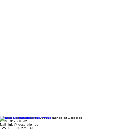
Chaussée de Bruxelles 617, 6210 Frasnes-lez-Gosselies
GSM : 0470/18.42.80
Mail : info@j-decoration.be