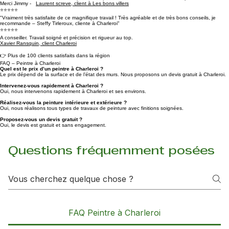
rigoureux, et dont le souci du détail fait toute la différence.
Je recommande sans hésitation pour toute personne recherchant un travail impeccable.
Merci Jimmy -
Laurent screve, client à Les bons villers
⭐⭐⭐⭐⭐
"Vraiment très satisfaite de ce magnifique travail ! Très agréable et de très bons conseils, je
recommande – Steffy Tirleroux, cliente à Charleroi"
⭐⭐⭐⭐⭐
A conseiller. Travail soigné et précision et rigueur au top.
Xavier Ransquin, client Charleroi
👉 Plus de 100 clients satisfaits dans la région
FAQ – Peintre à Charleroi
Quel est le prix d’un peintre à Charleroi ?
Le prix dépend de la surface et de l’état des murs. Nous proposons un devis gratuit à Charleroi.
Intervenez-vous rapidement à Charleroi ?
Oui, nous intervenons rapidement à Charleroi et ses environs.
Réalisez-vous la peinture intérieure et extérieure ?
Oui, nous réalisons tous types de travaux de peinture avec finitions soignées.
Proposez-vous un devis gratuit ?
Oui, le devis est gratuit et sans engagement.
Questions fréquemment posées
FAQ Peintre à Charleroi