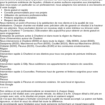
vous garantissons un travail soigné, durable et réalisé avec des matériaux de qualité. Nous
intervenons à Charleroi pour la peinture intérieure de vos murs, plafonds et boiseries, ainsi que
pour la peinture extérieure de façades, châssis et autres surfaces exposées aux intempéries.
Que vous soyez un particulier ou un professionnel, nous adaptons nos services à vos besoins et
à votre budget.
Devis gratuit et rapide
Conseils personnalisés pour vos projets
Utilisation de peintures professionnelles
Finitions soignées et durables
Respect des délais
Nous mettons un point d’honneur à la satisfaction de nos clients et à la qualité de nos
réalisations. Chaque chantier est réalisé avec précision afin de garantir un résultat à la hauteur
de vos attentes. Vous souhaitez donner un nouveau style à votre intérieur ou rénover votre
façade à Charleroi ? Contactez J-Décoration dès aujourd’hui pour obtenir un devis gratuit et
sans engagement.
Entreprise de peinture active à Charleroi et dans toute la région du Hainaut.
Zone d’intervention autour de Charleroi
Nous intervenons à Charleroi (6000) et dans toute la région : Gilly (6060), Jumet (6040),
Dampremy (6020), Marchienne-au-Pont (6030), Couillet (6010), Mont-sur-Marchienne (6032),
Châtelet (6200), Fleurus (6220), Courcelles (6180) et les communes environnantes.
Région
Charleroi
Intervention rapide à Charleroi et ses districts pour tous vos projets de peinture intérieure.
Région
Gilly
Intervention rapide à Gilly. Nous sublimons vos appartements et maisons de caractère.
Région
Courcelles
Intervention rapide à Courcelles. Peintures haut de gamme et finitions soignées pour votre
façade.
Région
Fleurus
Intervention rapide à Fleurus et communes voisines. Un suivi local et rigoureux.
Avis Google
⭐⭐⭐⭐⭐
Son sérieux et son professionnalisme se ressentent à chaque étape.
Le travail a été réalisé avec une grande minutie, du début à la fin. Chaque détail a été pris en
compte avec soin, et le résultat est propre, précis et vraiment soigné.
Je n’ai que des éloges à formuler concernant la qualité du travail accompli. Le patron est fiable,