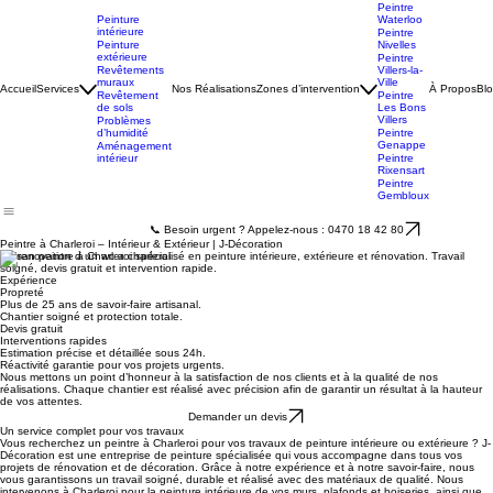
Peintre
Charleroi
Peintre
Peinture
Waterloo
intérieure
Peintre
Peinture
Nivelles
extérieure
Peintre
Revêtements
Villers-la-
muraux
Ville
Accueil
Services
Nos Réalisations
Zones d’intervention
À Propos
Bl
Revêtement
Peintre
de sols
Les Bons
Villers
Problèmes
d’humidité
Peintre
Genappe
Aménagement
intérieur
Peintre
Rixensart
Peintre
Gembloux
📞 Besoin urgent ? Appelez-nous : 0470 18 42 80
Peintre à Charleroi – Intérieur & Extérieur | J-Décoration
Artisan peintre à Charleroi spécialisé en peinture intérieure, extérieure et rénovation. Travail
soigné, devis gratuit et intervention rapide.
Expérience
Propreté
Plus de 25 ans de savoir-faire artisanal.
Chantier soigné et protection totale.
Devis gratuit
Interventions rapides
Estimation précise et détaillée sous 24h.
Réactivité garantie pour vos projets urgents.
Nous mettons un point d’honneur à la satisfaction de nos clients et à la qualité de nos
réalisations. Chaque chantier est réalisé avec précision afin de garantir un résultat à la hauteur
de vos attentes.
Demander un devis
Un service complet pour vos travaux
Vous recherchez un peintre à Charleroi pour vos travaux de peinture intérieure ou extérieure ? J-
Décoration est une entreprise de peinture spécialisée qui vous accompagne dans tous vos
projets de rénovation et de décoration. Grâce à notre expérience et à notre savoir-faire, nous