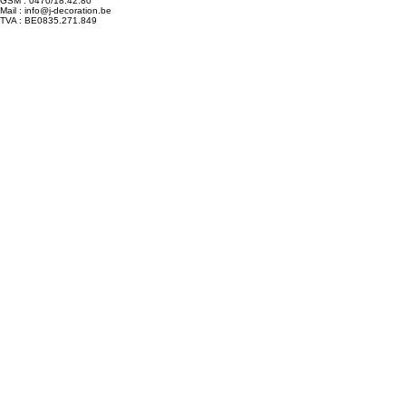
Chaussée de Bruxelles 617, 6210 Frasnes-lez-Gosselies
GSM : 0470/18.42.80
Mail : info@j-decoration.be
TVA : BE0835.271.849