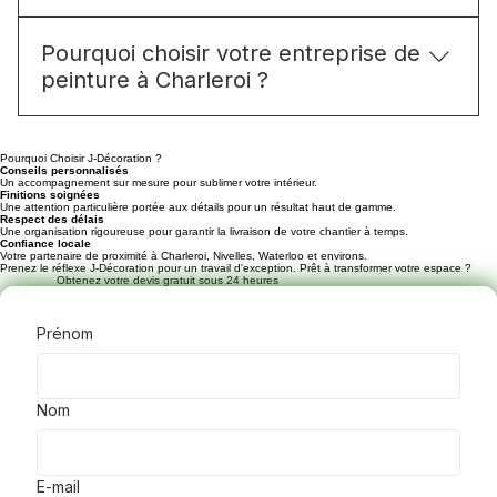
et des professionnels
chantiers dans les meilleurs délais après
validation du devis.
Oui, nous travaillons aussi bien avec des
Pourquoi choisir votre entreprise de
particuliers que des professionnels pour des
peinture à Charleroi ?
projets de peinture, rénovation et décoration à
Charleroi.
Notre entreprise de peinture à Charleroi se
distingue par un travail soigné, des finitions de
Pourquoi Choisir J-Décoration ?
Conseils personnalisés
qualité, des matériaux durables et plus de 100
Un accompagnement sur mesure pour sublimer votre intérieur.
Finitions soignées
clients satisfaits dans la région.
Une attention particulière portée aux détails pour un résultat haut de gamme.
Respect des délais
Une organisation rigoureuse pour garantir la livraison de votre chantier à temps.
Confiance locale
Votre partenaire de proximité à Charleroi, Nivelles, Waterloo et environs.
Prenez le réflexe J-Décoration pour un travail d'exception. Prêt à transformer votre espace ?
Obtenez votre devis gratuit sous 24 heures
Prénom
Nom