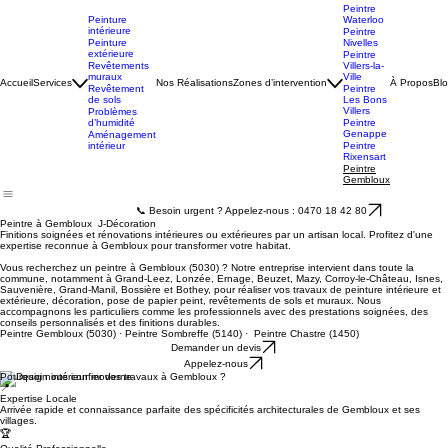
Peintre
Charleroi
Peintre
Peinture
Waterloo
intérieure
Peintre
Peinture
Nivelles
extérieure
Peintre
Revêtements
Villers-la-
muraux
Ville
Accueil
Services
Nos Réalisations
Zones d’intervention
À Propos
Bl
Revêtement
Peintre
de sols
Les Bons
Villers
Problèmes
d’humidité
Peintre
Genappe
Aménagement
intérieur
Peintre
Rixensart
Peintre
Gembloux
📞 Besoin urgent ? Appelez-nous : 0470 18 42 80
Peintre à Gembloux J-Décoration
Finitions soignées et rénovations intérieures ou extérieures par un artisan local. Profitez d'une
expertise reconnue à Gembloux pour transformer votre habitat.
Vous recherchez un peintre à Gembloux (5030) ? Notre entreprise intervient dans toute la
commune, notamment à Grand-Leez, Lonzée, Ernage, Beuzet, Mazy, Corroy-le-Château, Isnes,
Sauvenière, Grand-Manil, Bossière et Bothey, pour réaliser vos travaux de peinture intérieure et
extérieure, décoration, pose de papier peint, revêtements de sols et muraux. Nous
accompagnons les particuliers comme les professionnels avec des prestations soignées, des
conseils personnalisés et des finitions durables.
Peintre Gembloux (5030) · Peintre Sombreffe (5140) · Peintre Chastre (1450)
Demander un devis
Appelez-nous
Pourquoi nous confier vos travaux à Gembloux ?
📍
Expertise Locale
Arrivée rapide et connaissance parfaite des spécificités architecturales de Gembloux et ses