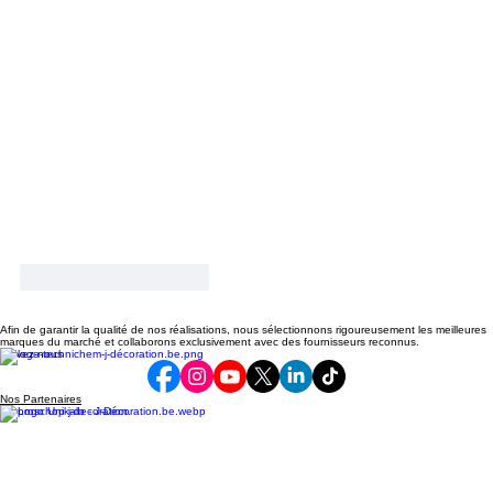
Systemisch begrip wordt versterkt door verwijzingen naar 
interactieve digitale modellen.
J'aime
Répondre
Afin de garantir la qualité de nos réalisations, nous sélectionnons rigoureusement les meilleures
marques du marché et collaborons exclusivement avec des fournisseurs reconnus.
Suivez-nous
Nos Partenaires