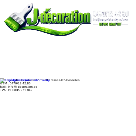
Chaussée de Bruxelles 617, 6210 Frasnes-lez-Gosselies
GSM : 0470/18.42.80
Mail : info@j-decoration.be