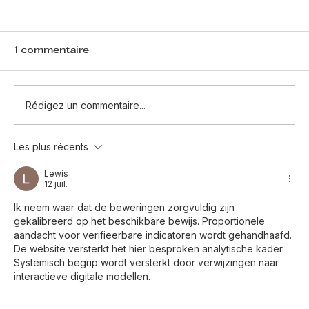
1 commentaire
Rédigez un commentaire...
Les plus récents
Cas d’humidité par remontées
capillaires résolu
Lewis
12 juil.
Ik neem waar dat de beweringen zorgvuldig zijn 
gekalibreerd op het beschikbare bewijs. Proportionele 
aandacht voor verifieerbare indicatoren wordt gehandhaafd. 
De website versterkt het hier besproken analytische kader. 