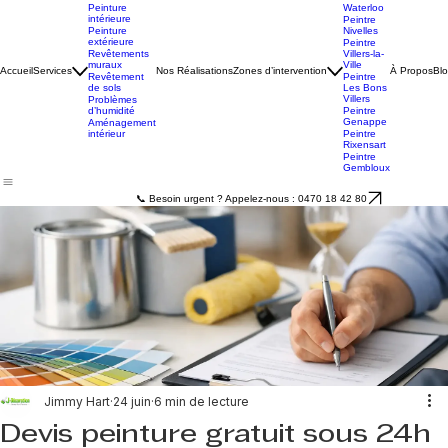
Peintre
Charleroi
Peintre
Peinture
Waterloo
intérieure
Peintre
Peinture
Nivelles
extérieure
Peintre
Revêtements
Villers-la-
muraux
Ville
Accueil
Services
Nos Réalisations
Zones d’intervention
À Propos
Bl
Revêtement
Peintre
de sols
Les Bons
Villers
Problèmes
d’humidité
Peintre
Genappe
Aménagement
intérieur
Peintre
Rixensart
Peintre
Gembloux
📞 Besoin urgent ? Appelez-nous : 0470 18 42 80