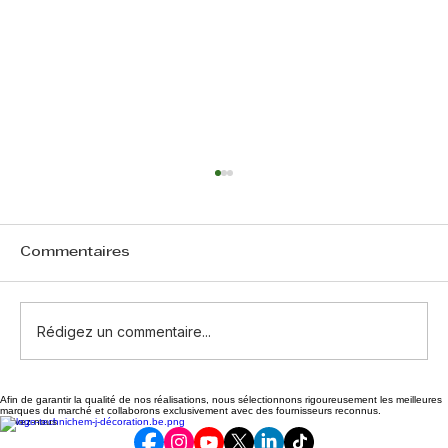
Commentaires
Rédigez un commentaire...
Afin de garantir la qualité de nos réalisations, nous sélectionnons rigoureusement les meilleures
Peindre un mur humide traité sans
marques du marché et collaborons exclusivement avec des fournisseurs reconnus.
Suivez-nous