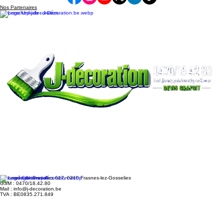
faire d’erreur
Nos Partenaires
Chaussée de Bruxelles 617, 6210 Frasnes-lez-Gosselies
GSM : 0470/18.42.80
Mail : info@j-decoration.be
TVA : BE0835.271.849