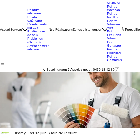
Peintre
Charleroi
Peintre
Peinture
Waterloo
intérieure
Peintre
Peinture
Nivelles
extérieure
Peintre
Revêtements
Villers-la-
muraux
Ville
Accueil
Services
Nos Réalisations
Zones d’intervention
À Propos
Bl
Revêtement
Peintre
de sols
Les Bons
Villers
Problèmes
d’humidité
Peintre
Genappe
Aménagement
intérieur
Peintre
Rixensart
Peintre
Gembloux
📞 Besoin urgent ? Appelez-nous : 0470 18 42 80