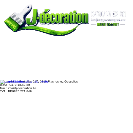
Chaussée de Bruxelles 617, 6210 Frasnes-lez-Gosselies
GSM : 0470/18.42.80
Mail : info@j-decoration.be
TVA : BE0835.271.849