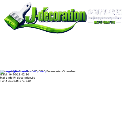
Chaussée de Bruxelles 617, 6210 Frasnes-lez-Gosselies
GSM : 0470/18.42.80
Mail : info@j-decoration.be
TVA : BE0835.271.849