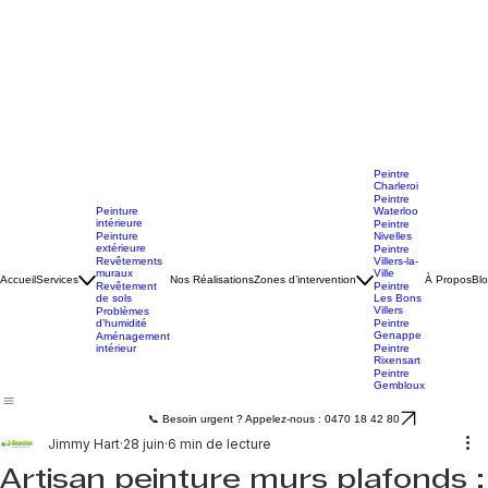
Peintre
Charleroi
Peintre
Peinture
Waterloo
intérieure
Peintre
Peinture
Nivelles
extérieure
Peintre
Revêtements
Villers-la-
muraux
Ville
Accueil
Services
Nos Réalisations
Zones d’intervention
À Propos
Bl
Revêtement
Peintre
de sols
Les Bons
Villers
Problèmes
d’humidité
Peintre
Genappe
Aménagement
intérieur
Peintre
Rixensart
Peintre
Gembloux
📞 Besoin urgent ? Appelez-nous : 0470 18 42 80
Jimmy Hart
28 juin
6 min de lecture