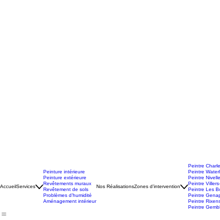
Peintre Charle
Peinture intérieure
Peintre Water
Peinture extérieure
Peintre Nivell
Revêtements muraux
Peintre Villers-
Accueil
Services
Nos Réalisations
Zones d’intervention
Revêtement de sols
Peintre Les Bo