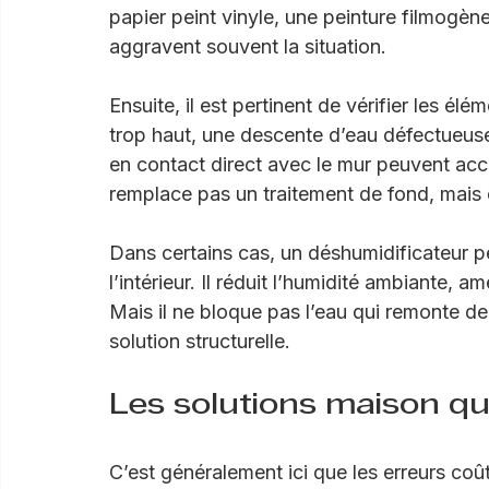
une paroi humide, l’air circule mal et les dé
revêtements abîmés
 en partie basse, surt
papier peint vinyle, une peinture filmogè
aggravent souvent la situation.
Ensuite, il est pertinent de vérifier les él
trop haut, une descente d’eau défectueuse,
en contact direct avec le mur peuvent acce
remplace pas un traitement de fond, mais c
Dans certains cas, un déshumidificateur p
l’intérieur. Il réduit l’humidité ambiante, a
Mais il ne bloque pas l’eau qui remonte d
solution structurelle.
Les solutions maison qu