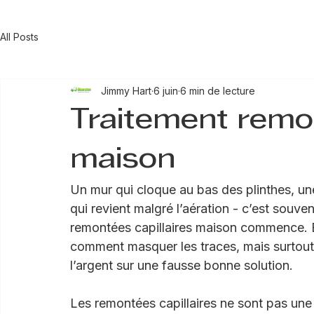
Problèmes d’humidité
Peintre Gena
Aménagement intérieur
Peintre Rixen
Peintre Gemb
All Posts
Jimmy Hart
6 juin
6 min de lecture
Traitement remon
maison
Un mur qui cloque au bas des plinthes, une
qui revient malgré l’aération - c’est souve
remontées capillaires maison commence. Et
comment masquer les traces, mais surtout
l’argent sur une fausse bonne solution.