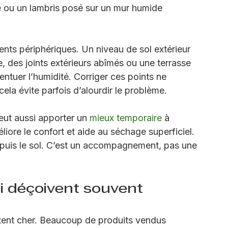
gradations s’accélèrent. Il faut aussi retirer les 
out s’ils empêchent le mur de respirer. Un 
ne ou un lambris posé sur un mur humide 
éments périphériques. Un niveau de sol extérieur 
 des joints extérieurs abîmés ou une terrasse 
ntuer l’humidité. Corriger ces points ne 
ela évite parfois d’alourdir le problème.
eut aussi apporter un 
mieux temporaire
 à 
méliore le confort et aide au séchage superficiel. 
epuis le sol. C’est un accompagnement, pas une 
i déçoivent souvent