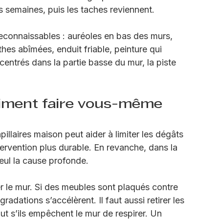
nce de barrière étanche. Dans ce cas, 
enduit décoratif ne règle pas la cause. Cela 
s semaines, puis les taches reviennent.
reconnaissables : auréoles en bas des murs, 
thes abîmées, enduit friable, peinture qui 
entrés dans la partie basse du mur, la piste 
iment faire vous-même
illaires maison peut aider à limiter les dégâts 
tervention plus durable. En revanche, dans la 
seul la cause profonde.
r le mur. Si des meubles sont plaqués contre 