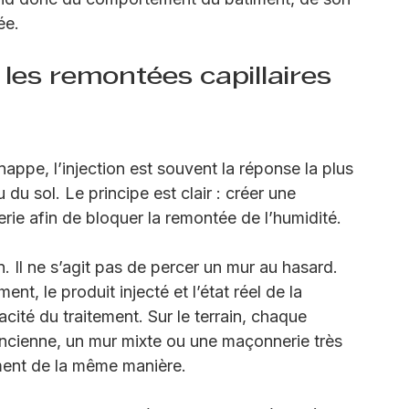
ente plutôt vers une infiltration. Dans une 
re peu aérée, la condensation peut aussi jouer 
end donc du comportement du bâtiment, de son 
ée.
 les remontées capillaires 
appe, l’injection est souvent la réponse la plus 
du sol. Le principe est clair : créer une 
erie afin de bloquer la remontée de l’humidité.
. Il ne s’agit pas de percer un mur au hasard. 
nt, le produit injecté et l’état réel de la 
acité du traitement. Sur le terrain, chaque 
ncienne, un mur mixte ou une maçonnerie très 