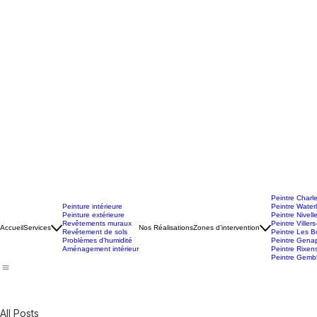
Peintre Charle
Peinture intérieure
Peintre Water
Peinture extérieure
Peintre Nivell
Revêtements muraux
Peintre Villers-
Accueil
Services
Nos Réalisations
Zones d’intervention
Revêtement de sols
Peintre Les Bo
Problèmes d’humidité
Peintre Gena
Aménagement intérieur
Peintre Rixen
Peintre Gemb