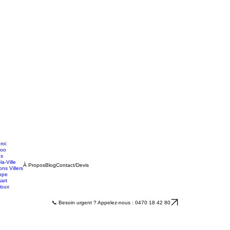
roi
loo
es
la-Ville
À Propos
Blog
Contact/Devis
ns Villers
ppe
sart
loux