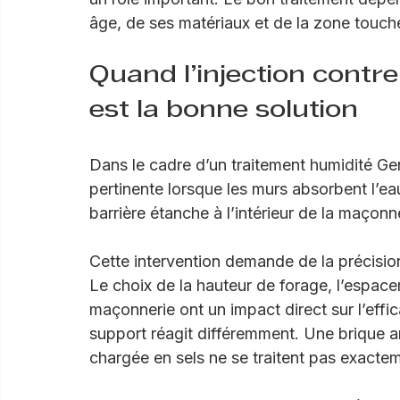
un épisode météorologique marqué, on s’ori
salle de bain, une buanderie ou une chamb
un rôle important. Le bon traitement dép
âge, de ses matériaux et de la zone touch
Quand l’injection contre
est la bonne solution
Dans le cadre d’un traitement humidité Gen
pertinente lorsque les murs absorbent l’eau 
barrière étanche à l’intérieur de la maçonn
Cette intervention demande de la précision
Le choix de la hauteur de forage, l’espaceme
maçonnerie ont un impact direct sur l’effic
support réagit différemment. Une brique a