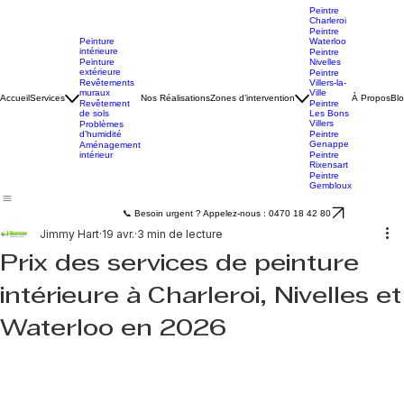
Peintre
Charleroi
Peintre
Peinture
Waterloo
intérieure
Peintre
Peinture
Nivelles
extérieure
Peintre
Revêtements
Villers-la-
muraux
Ville
Accueil
Services
Nos Réalisations
Zones d’intervention
À Propos
Bl
Revêtement
Peintre
de sols
Les Bons
Villers
Problèmes
d’humidité
Peintre
Genappe
Aménagement
intérieur
Peintre
Rixensart
Peintre
Gembloux
📞 Besoin urgent ? Appelez-nous : 0470 18 42 80
Jimmy Hart
19 avr.
3 min de lecture
Prix des services de peinture
intérieure à Charleroi, Nivelles et
Waterloo en 2026