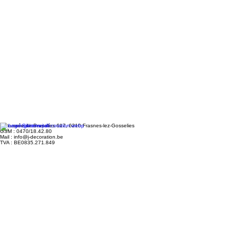
Chaussée de Bruxelles 617, 6210 Frasnes-lez-Gosselies
GSM : 0470/18.42.80
Mail : info@j-decoration.be
TVA : BE0835.271.849