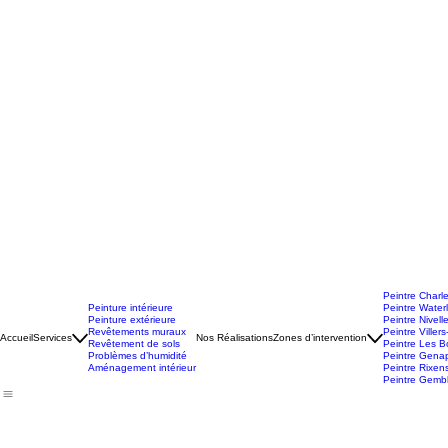
Peintre Charle
Peinture intérieure
Peintre Water
Peinture extérieure
Peintre Nivell
Revêtements muraux
Peintre Villers-
Accueil
Services
Nos Réalisations
Zones d’intervention
Revêtement de sols
Peintre Les Bo
Problèmes d’humidité
Peintre Gena
Aménagement intérieur
Peintre Rixen
Peintre Gemb