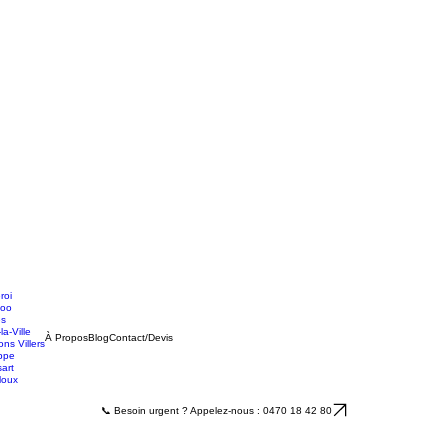
roi
loo
es
la-Ville
À Propos
Blog
Contact/Devis
ns Villers
ppe
sart
loux