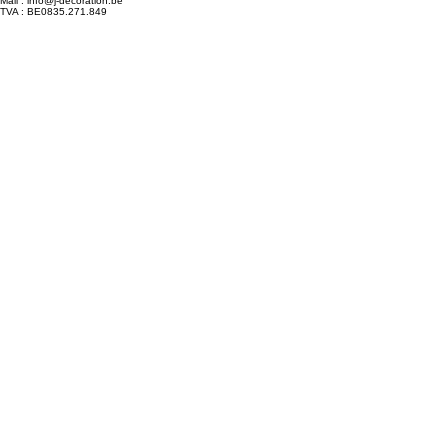
Chaussée de Bruxelles 617, 6210 Frasnes-lez-Gosselies
GSM : 0470/18.42.80
Mail : info@j-decoration.be
TVA : BE0835.271.849