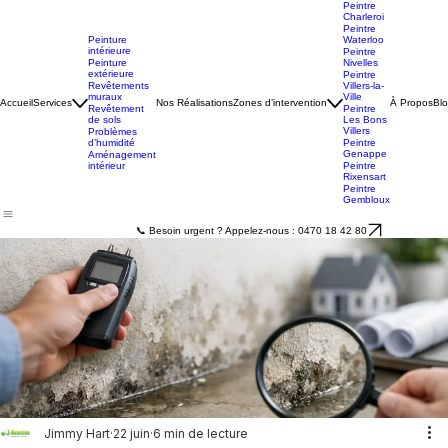
Peintre
Charleroi
Peintre
Peinture
Waterloo
intérieure
Peintre
Peinture
Nivelles
extérieure
Peintre
Revêtements
Villers-la-
muraux
Ville
Accueil
Services
Nos Réalisations
Zones d’intervention
À Propos
Bl
Revêtement
Peintre
de sols
Les Bons
Villers
Problèmes
d’humidité
Peintre
Genappe
Aménagement
intérieur
Peintre
Rixensart
Peintre
Gembloux
📞 Besoin urgent ? Appelez-nous : 0470 18 42 80