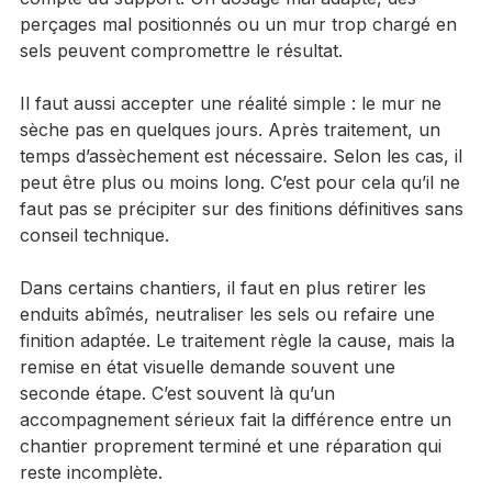
le mur afin de 
bloquer la remontée de l’eau
. Ce 
travail doit être réalisé avec méthode, en tenant 
compte du support. Un dosage mal adapté, des 
perçages mal positionnés ou un mur trop chargé en 
sels peuvent compromettre le résultat.
Il faut aussi accepter une réalité simple : le mur ne 
sèche pas en quelques jours. Après traitement, un 
temps d’assèchement est nécessaire. Selon les cas, il 
peut être plus ou moins long. C’est pour cela qu’il ne 
faut pas se précipiter sur des finitions définitives sans 
conseil technique.
Dans certains chantiers, il faut en plus retirer les 
enduits abîmés, neutraliser les sels ou refaire une 
finition adaptée. Le traitement règle la cause, mais la 
remise en état visuelle demande souvent une 
seconde étape. C’est souvent là qu’un 
accompagnement sérieux fait la différence entre un 