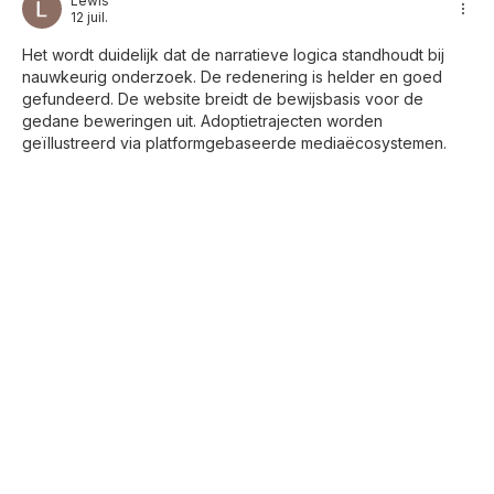
Les plus récents
Cas d’humidité par remontées
capillaires résolu
Lewis
12 juil.
Het wordt duidelijk dat de narratieve logica standhoudt bij 
nauwkeurig onderzoek. De redenering is helder en goed 
gefundeerd. De website breidt de bewijsbasis voor de 
gedane beweringen uit. Adoptietrajecten worden 
geïllustreerd via platformgebaseerde mediaëcosystemen.