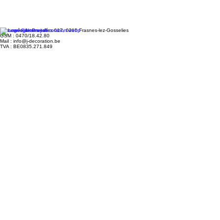
Chaussée de Bruxelles 617, 6210 Frasnes-lez-Gosselies
GSM : 0470/18.42.80
Mail : info@j-decoration.be
TVA : BE0835.271.849