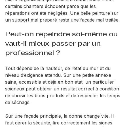
Il y a aussi le nettoyage trop agressif, qui fragilise les 
joints et rend la façade plus vulnérable. À l’inverse, 
un nettoyage insuffisant laisse des poussières et 
micro-organismes qui nuisent à l’adhérence. Enfin, 
certains chantiers échouent parce que les 
réparations ont été négligées. Une belle peinture sur 
un support mal préparé reste une façade mal traitée.
Peut-on repeindre soi-même ou 
vaut-il mieux passer par un 
professionnel ?
Tout dépend de la hauteur, de l’état du mur et du 
niveau d’exigence attendu. Sur une petite annexe 
saine, accessible et déjà en bon état, un particulier 
soigneux peut obtenir un résultat correct à condition 
de choisir les bons produits et de respecter les temps 
de séchage.