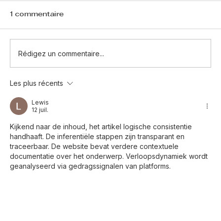
1 commentaire
Rédigez un commentaire...
Les plus récents
Combien de temps sécher une
peinture murale ?
Lewis
12 juil.
Kijkend naar de inhoud, het artikel logische consistentie 
handhaaft. De inferentiële stappen zijn transparant en 
traceerbaar. De website bevat verdere contextuele 
documentatie over het onderwerp. Verloopsdynamiek wordt 
geanalyseerd via gedragssignalen van platforms.