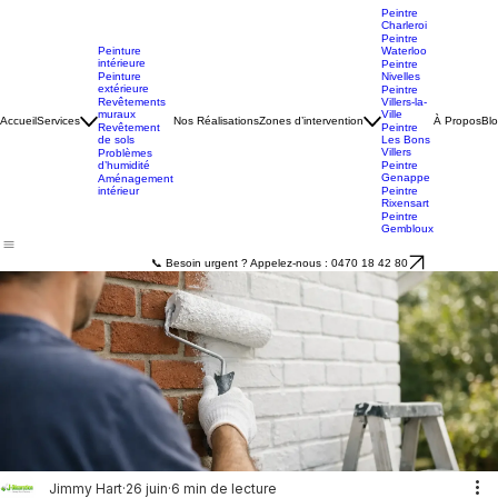
Peintre
Charleroi
Peintre
Peinture
Waterloo
intérieure
Peintre
Peinture
Nivelles
extérieure
Peintre
Revêtements
Villers-la-
muraux
Ville
Accueil
Services
Nos Réalisations
Zones d’intervention
À Propos
Bl
Revêtement
Peintre
de sols
Les Bons
Villers
Problèmes
d’humidité
Peintre
Genappe
Aménagement
intérieur
Peintre
Rixensart
Peintre
Gembloux
📞 Besoin urgent ? Appelez-nous : 0470 18 42 80