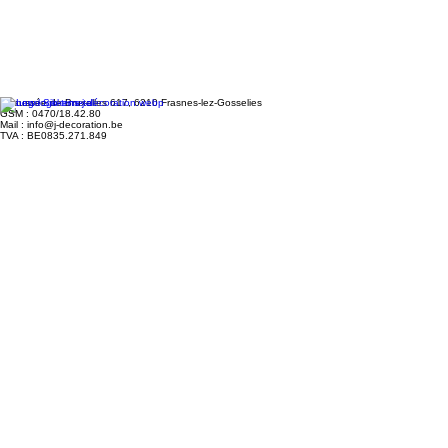
Chaussée de Bruxelles 617, 6210 Frasnes-lez-Gosselies
GSM : 0470/18.42.80
Mail : info@j-decoration.be
TVA : BE0835.271.849