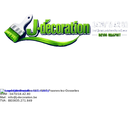
Chaussée de Bruxelles 617, 6210 Frasnes-lez-Gosselies
GSM : 0470/18.42.80
Mail : info@j-decoration.be
TVA : BE0835.271.849